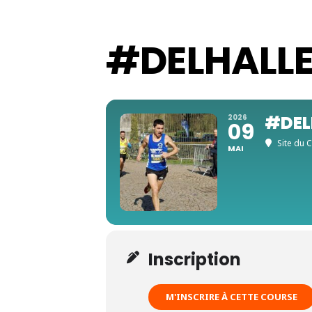
#DELHALLE 
#DELH
2026
09
Site du 
MAI
Inscription
M'INSCRIRE À CETTE COURSE