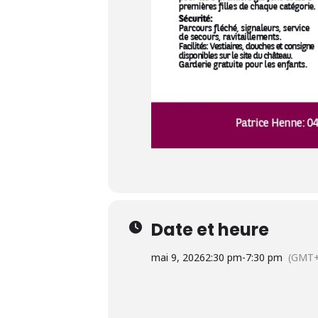
Date et heure
mai 9, 2026
2:30 pm
-
7:30 pm
(GMT+