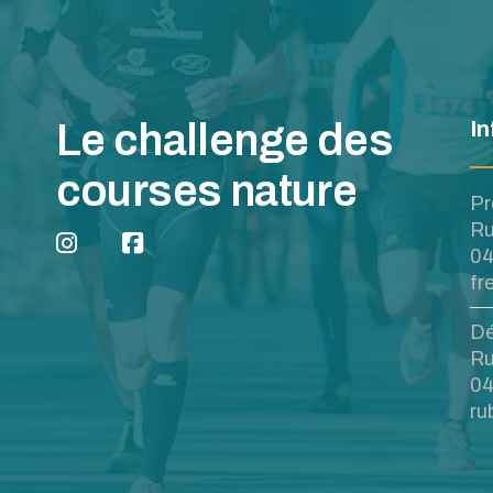
Le challenge des
In
courses nature
Pr
Ru
04
fr
Dé
Ru
04
ru