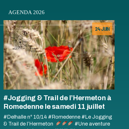
AGENDA 2026
IPTION 2026
PALMARÈS
DES INSCRITS
CLASSEMENT GÉNÉRAL
24 JUIN
IPTIONS AUX
CLASSEMENTS DES
SES
COURSES
#Jogging & Trail de l’Hermeton à
Romedenne le samedi 11 juillet
#Delhalle n° 10/14 #Romedenne #Le Jogging
& Trail de l’Hermeton
#Une aventure