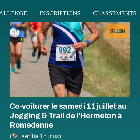
ALLENGE
INSCRIPTIONS
CLASSEMENTS
À SAVOIR
INSCR
ORGANIGRAMME
LISTE 
25 JUIN
HISTOIRE DU
INSCR
CHALLENGE
COUR
VOIR
INSCRIPTION 2026
PALMARÈS
RÈGLEMENT GÉNÉRAL
ANIGRAMME
LISTE DES INSCRITS
CLASSEMENT GÉNÉRAL
CRITÈRES DE QUALITÉ
OIRE DU
INSCRIPTIONS AUX
CLASSEMENTS DES
LLENGE
COURSES
COURSES
BROCHURE
LEMENT GÉNÉRAL
ÈRES DE QUALITÉ
CHURE
Co-voiturer le samedi 11 juillet au
Jogging & Trail de l’Hermeton à
Romedenne
(
Laetitia Thunus)