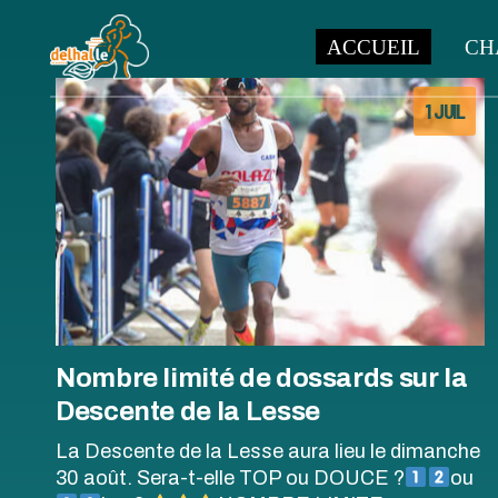
ACCUEIL
CH
1 JUIL
À SA
ORG
HIST
CHA
RÈG
CRIT
BRO
Nombre limité de dossards sur la
Descente de la Lesse
La Descente de la Lesse aura lieu le dimanche
30 août. Sera-t-elle TOP ou DOUCE ?
ou