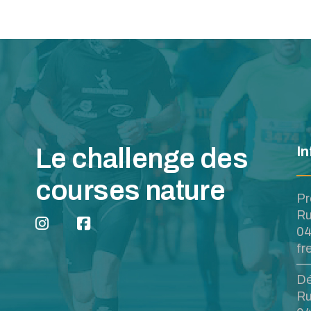
Le challenge des
In
courses nature
Pr
Ru
04
fr
Dé
Ru