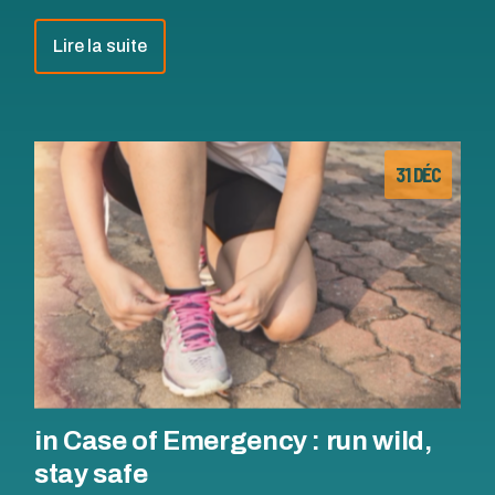
Lire la suite
31 DÉC
in Case of Emergency : run wild,
stay safe